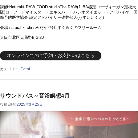
講師:Natural& RAW FOOD studioThe RAW(JLBA器定ローヴィーガン定校大
阪)ローフードマイスター・エキスパートバレオダイエット・アドバイゲー国
際予防医学協会 認定アドバイザー碓井郁人(うすいいくと)
会場:natural kitchenめだか2号店すぐ近くのフリールーム
大阪市北区克我野町3-20
オンラインでのご予約・お支払いはこちら
カテゴリー:
Event
サウンドバス～音浴瞑想4月
投稿日時:
2025年3月25日