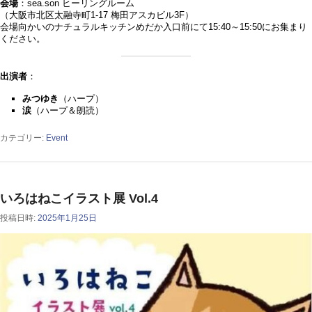
会場
：sea.son ヒーリングルーム
（大阪市北区太融寺町1-17 梅田アスカビル3F）
会場向かいのナチュラルキッチンめだか入口前にて15:40～15:50にお集まり
ください。
出演者
：
みつゆき
（ハープ）
涙
（ハープ＆朗読）
カテゴリー:
Event
いろはねこイラスト展 Vol.4
投稿日時:
2025年1月25日