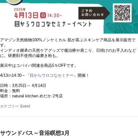
アマゾン天然植物100%ノンケミカル 肌が喜ぶスキンケア商品を展示販売で
す。
インディオ継承の天然ケアグッズで傷治療や肩こり、日焼けのお手入れなど
に。研磨剤不使用の歯磨き粉も。
展示中はコパイバ関連全商品5％OFFです。
4/13㈰14:30～
『目からウロコなセミナー』
開催！
日時：3月25日～ 4月14日
料金：無料
場所：natural kitchen めだか 2号店
カテゴリー:
Event
サウンドバス～音浴瞑想3月