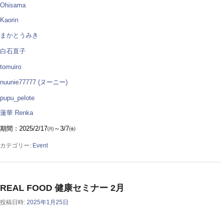
Ohisama
Kaorin
まかとうみき
白石直子
tomuiro
nuunie77777 (ヌーニー)
pupu_pelote
蓮華 Renka
期間：2025/2/17㈪～3/7㈮
カテゴリー:
Event
REAL FOOD 健康セミナー 2月
投稿日時:
2025年1月25日