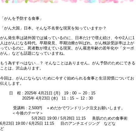
「がんを予防する食事」
「がん大国」日本。そんな不名誉な現実を知っていますか？
がん発生率は諸外国では減っているのに、日本だけで増え続け、今や2人に1
人はがんになる時代。早期発見、早期治療が叫ばれ、がん検診受診率は上が
っているのに、死者数が増えている現実。がん罹患年齢の若年化や「ターボ
がん」なども話題になっていますね。
もう為すすべはない…？ そんなことはありません。がん予防のためにできる
ことは、沢山あります。
今回は、がんにならないために今すぐ始められる食事と生活習慣についてお
伝えします。
日 程 : 2025年 4月21日 (月) 19：00 ～ 20：15
2025年 4月23日 (水) 11：15 ～ 12：30
受講料 : 2,500円 ＋めだかでワンドリンク注文お願いします。
＜今後のテーマ＞
5月26日 19:00 / 5月28日 11:15 美肌のための食事術
6月23日 19:00 / 6月25日 11:15 目のアンチエイジング などな
ど