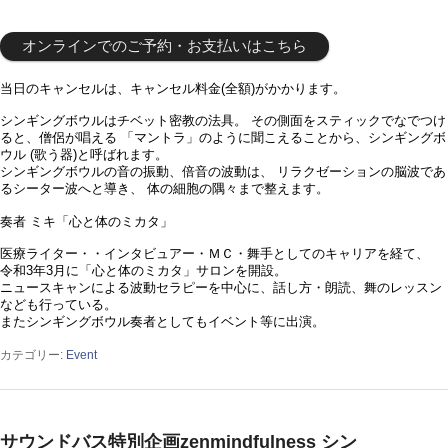
オンラインでのご予約・お支払いはこちら
当日のキャンセルは、キャンセル料金(全額)がかかります。
シンギングボウルはチベット密教の法具。 その側面をスティックでなでつけ
ると、僧侶が唱える 「マントラ」のように聞こえることから、シンギングボ
ウル (歌う器)と呼ばれます。
シンギングボウルの音の振動、倍音の波動は、 リラクゼーションの脳波であ
るシーター波へと導き、 体の細胞の隅々まで整えます。
奏者 ミキ「心と体のミカタ」
医療ライター・・インタビュアー・ＭＣ・舞手としてのキャリアを経て、
令和3年3月に「心と体のミカタ」サロンを開設。
ニュースキャンによる波動セラピーを中心に、話し方・朗読、舞のレッスン
なども行っている。
またシンギングボウル奏者としてもイベント等に出演。
カテゴリー:
Event
サウンドバス特別企画zenmindfulness シン