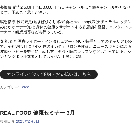
参加費 前売2,500円 当日3,000円 当日キャンセルは全額キャンセル料となり
ます。予めご了承ください。
瞑想指導:秋庭宏是(あきばひろし)株式会社 sea.son代表(ナチュラルキッチン
めだかオーナー)心と身体の健康をサポートする多店舗を経営。メンタルトレ
ーナー・瞑想指導なども行っている。
奏者:ミキ 医療ライター・インタビュアー・MC・舞手としてのキャリアを経
て、令和3年3月に「心と体のミカタ」サロンを開設。ニュースキャンによる
波動セラピーを中心に、話し方・朗読・舞のレッスンなども行っている。シ
ンギングボウル奏者としてもイベント等に出演。
オンラインでのご予約・お支払いはこちら
カテゴリー:
Event
REAL FOOD 健康セミナー 3月
投稿日時:
2025年2月8日