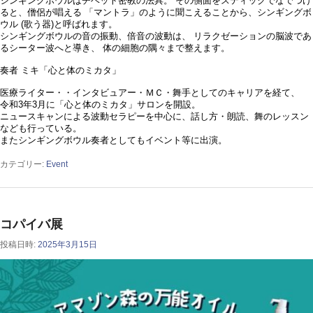
シンギングボウルはチベット密教の法具。 その側面をスティックでなでつけ
ると、僧侶が唱える 「マントラ」のように聞こえることから、シンギングボ
ウル (歌う器)と呼ばれます。
シンギングボウルの音の振動、倍音の波動は、 リラクゼーションの脳波であ
るシーター波へと導き、 体の細胞の隅々まで整えます。
奏者 ミキ「心と体のミカタ」
医療ライター・・インタビュアー・ＭＣ・舞手としてのキャリアを経て、
令和3年3月に「心と体のミカタ」サロンを開設。
ニュースキャンによる波動セラピーを中心に、話し方・朗読、舞のレッスン
なども行っている。
またシンギングボウル奏者としてもイベント等に出演。
カテゴリー:
Event
コパイバ展
投稿日時:
2025年3月15日