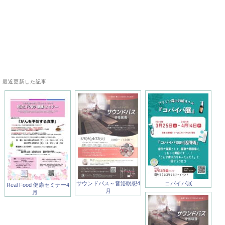
最近更新した記事
サウンドバス～音浴瞑想4
コパイバ展
Real Food 健康セミナー4
月
月