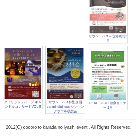
サウンドバス～音浴瞑想3
月
アイリッシュハープ キャ
サウンドバス特別企画
REAL FOOD 健康セミナ
ンドルコンサートVOL.5
zenmindfulness シンキン
ー 2月
グボウル瞑想会
2012(C) cocoro to karada no iyashi event , All Rights Reserved.