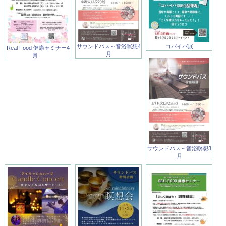
サウンドバス～音浴瞑想4
コパイバ展
Real Food 健康セミナー4
月
月
サウンドバス～音浴瞑想3
月