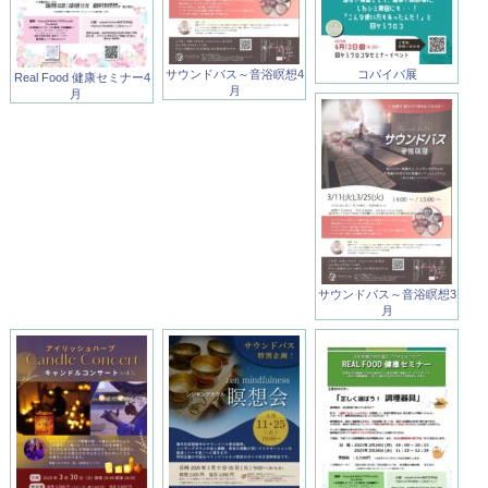
サウンドバス～音浴瞑想4
コパイバ展
Real Food 健康セミナー4
月
月
サウンドバス～音浴瞑想3
月