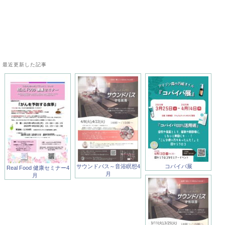
最近更新した記事
サウンドバス～音浴瞑想4
コパイバ展
Real Food 健康セミナー4
月
月