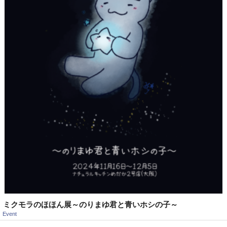
ミクモラのほほん展～のりまゆ君と青いホシの子～
Event