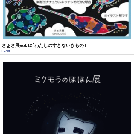
さぁさ展vol.12｢わたしのすきないきもの｣
Event